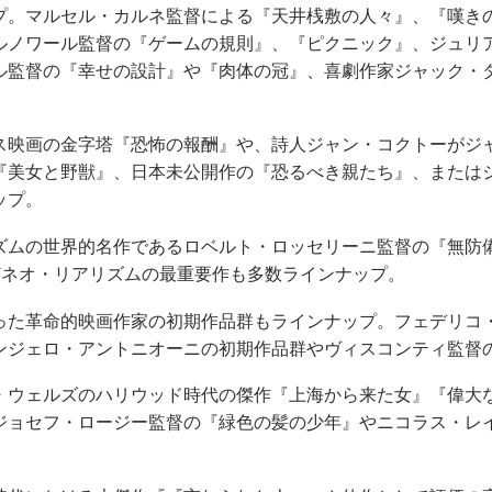
プ。マルセル・カルネ監督による『天井桟敷の人々』、『嘆き
ルノワール監督の『ゲームの規則』、『ピクニック』、ジュリ
ル監督の『幸せの設計』や『肉体の冠』、喜劇作家ジャック・
ス映画の金字塔『恐怖の報酬』や、詩人ジャン・コクトーがジ
『美女と野獣』、日本未公開作の『恐るべき親たち』、または
ップ。
ズムの世界的名作であるロベルト・ロッセリーニ監督の『無防
どネオ・リアリズムの最重要作も多数ラインナップ。
いった革命的映画作家の初期作品群もラインナップ。フェデリコ
ンジェロ・アントニオーニの初期作品群やヴィスコンティ監督
・ウェルズのハリウッド時代の傑作『上海から来た女』『偉大
ジョセフ・ロージー監督の『緑色の髪の少年』やニコラス・レ