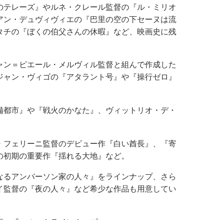
のテレーズ』やルネ・クレール監督の『ル・ミリオ
アン・デュヴィヴィエの『巴里の空の下セーヌは流
タチの『ぼくの伯父さんの休暇』など、映画史に残
ャン＝ピエール・メルヴィル監督と組んで作成した
ジャン・ヴィゴの『アタラント号』や『操行ゼロ』
備都市』や『戦火のかなた』、ヴィットリオ・デ・
・フェリーニ監督のデビュー作『白い酋長』、『寄
の初期の重要作『揺れる大地』など。
なるアンバーソン家の人々』をラインナップ、さら
イ監督の『夜の人々』など希少な作品も用意してい