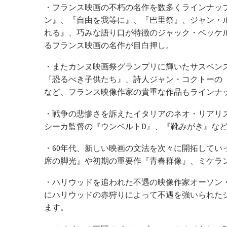
・フランス映画の不朽の名作を数多くラインナッ
ン』、『自由を我等に』、『巴里祭』、ジャン・
れる』、巧みな語り口が特徴のジャック・ベッケ
るフランス映画の名作が目白押し。
・またカンヌ映画祭グランプリに輝いたサスペン
『恐るべき子供たち』、詩人ジャン・コクトーの
など、フランス映像作家の貴重な作品もラインナ
・戦争の悲惨さを訴えたイタリアのネオ・リアリ
シーカ監督の『ウンベルトD』、『靴みがき』な
・60年代、新しい映画の文法を次々に開拓して
席の脚光』や初期の重要作『青春群像』、ミケラ
・ハリウッドを追われた不遇の映像作家オーソン
にハリウッドの赤狩りによって不遇を強いられた
ます。