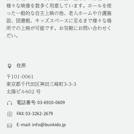
様々な映像を数多く用意しています。ホールを使
った一般的な自主上映の他、老人ホームや介護施
設、図書館、キッズスペースに至るまで様々な場
所での上映が可能です。お気軽にお問い合わせく
だい。
住所


〒101-0061
東京都千代田区神田三崎町3-3-3
太陽ビル602 号
電話番号: 03-6910-0609


FAX: 03-3262-2679
b
b
E-mail: info@bunkido.jp

