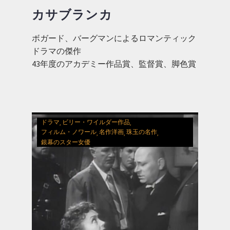
カサブランカ
ボガード、バーグマンによるロマンティック
ドラマの傑作
43年度のアカデミー作品賞、監督賞、脚色賞
受賞作品
ドラマ
ビリー・ワイルダー作品
フィルム・ノワール
名作洋画
珠玉の名作
銀幕のスター女優