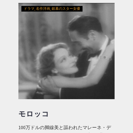
ドラマ
名作洋画
銀幕のスター女優
モロッコ
100万ドルの脚線美と謳われたマレーネ・デ