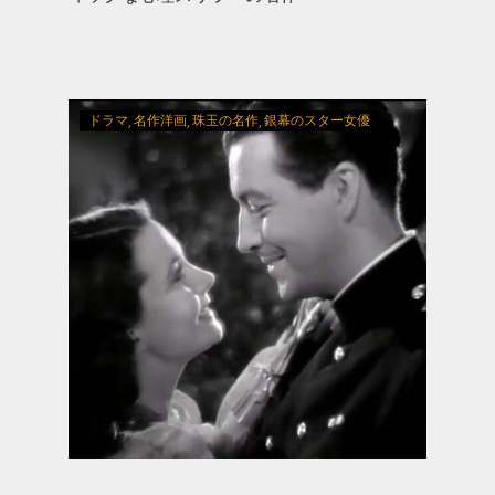
ドラマ
名作洋画
珠玉の名作
銀幕のスター女優