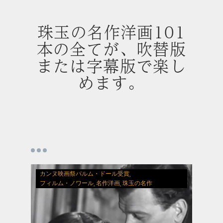
珠玉の名作洋画101
本の全てが、吹替版
または字幕版で楽し
めます。
カンヌ映画祭パルム・ドール受賞
フィルム・ノワール
名作洋画
珠玉の名作