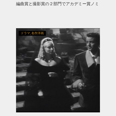
編曲賞と撮影賞の２部門でアカデミー賞ノミ
ネート
ドラマ
名作洋画