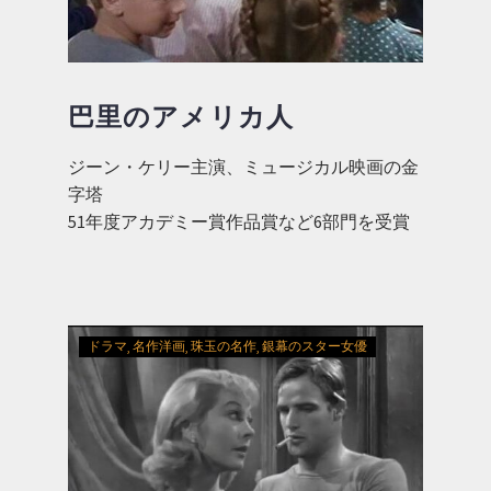
巴里のアメリカ人
ジーン・ケリー主演、ミュージカル映画の金
字塔
51年度アカデミー賞作品賞など6部門を受賞
ドラマ
名作洋画
珠玉の名作
銀幕のスター女優