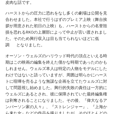
皮肉な話です。
ハーストからの圧力に恐れをなし多くの劇場は公開を見
合わせました。本社で行うはずのプレミア上映（舞台挨
拶が用意された初日の上映）も、ハーストからの名誉毀
損を恐れるRKOの上層部によって中止が言い渡されまし
た。そのため興行収入は目も当てられないほどに低
調 となりました。
オーソン・ウェルズのハリウッド時代の頂点といえる時
期はこの映画の編集を終えた僅かな時期であったのかも
しれません。ウェルズ本人は特定の人物をモデルにした
わけではないと語っていますが、周囲は明らかにハース
トに喧嘩を売るような無謀な企画を立てたウェルズに対
して問題視し始めました。興行的失敗の責任は一方的に
ウェルズにあるとされ、彼に保障されていた最終編集権
は剥奪されることになりました。その後、『偉大なるア
ンバーソン家の人々』、『ストレンジャー』、『上海か
ら来た女』などの作品を撮りましたが、そのほとんどの