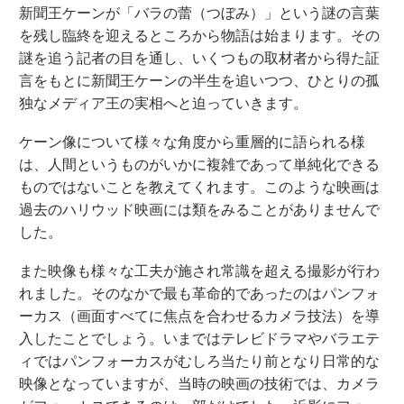
新聞王ケーンが「バラの蕾（つぼみ）」という謎の言葉
を残し臨終を迎えるところから物語は始まります。その
謎を追う記者の目を通し、いくつもの取材者から得た証
言をもとに新聞王ケーンの半生を追いつつ、ひとりの孤
独なメディア王の実相へと迫っていきます。
ケーン像について様々な角度から重層的に語られる様
は、人間というものがいかに複雑であって単純化できる
ものではないことを教えてくれます。このような映画は
過去のハリウッド映画には類をみることがありませんで
した。
また映像も様々な工夫が施され常識を超える撮影が行わ
れました。そのなかで最も革命的であったのはパンフォ
ーカス（画面すべてに焦点を合わせるカメラ技法）を導
入したことでしょう。いまではテレビドラマやバラエテ
ィではパンフォーカスがむしろ当たり前となり日常的な
映像となっていますが、当時の映画の技術では、カメラ