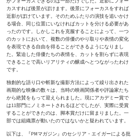
がフォーカスできるのは一部だけでした。近影にフォー
カスすれば後景がぼけます。後景にフォーカスをすれば
近影がぼけています。そのためふたりの演技を追いかけ
る場合、同じ位置にいなければカットを分ける必要があ
ったのです。しかしこれを克服することによって、一つ
のカットにおいて、複数の俳優のやり取りや表情の変化
を表現できる自由を得ることができるようになりまし
た。緊迫した俳優たちの表情を、カットを割らずに表現
できることで高いリアリティの醸成へとつながったわけ
です。
独創的な語り口や斬新な撮影方法によって繰り出された
画期的な映像の数々は、当時の映画関係者や評論家たち
から絶賛をもって迎えられました。現にアカデミー賞で
は11部門にノミネートされるほどでしたが、実際に受賞
することができたのは、脚本賞だけに留まりました。一
部では組織票が動いたのではないかと疑われています。
以下は、『PMマガジン』のセシリア・エイガーによる批