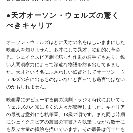
●天才オーソン・ウェルズの驚く
べきキャリア
オーソン・ウェルズほどに天才の名をほしいままにした
映画人を知りません。多才にして異才、独創的な革命
児。シェイクスピア劇で培った作劇の名手でもあり、鋭
い人間洞察力によって深遠な物語を紡ぎ出してきまし
た。天才という名にふさわしい監督としてオーソン・ウ
ェルズの右に出るものはいないと言っても過言ではない
のかもしれません。
映画界にデビューする前の演劇・ラジオ時代においても
ウェルズの才知に多くの人々が驚嘆しました。キャリア
の最初は意外にも執筆業、18歳の頃です。また同じ時期
にシェイクスピアの叢書の前書きを執筆しながら数千に
も及ぶ大量の挿絵を描いています。その叢書は何十年も