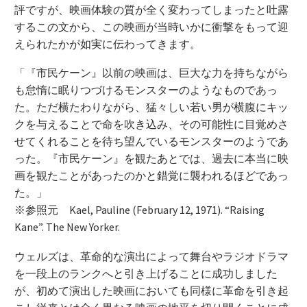
評ですが、映画体験の質が全く変わってしまったと吐露
するこの文から、この映画が当時いかに衝撃をもって迎
えられたかが如実に伝わってきます。
「『市民ケーン』以前の映画は、巨大な力を持ちながら
も怠惰に眠りつづけるモンスターのようなものであっ
た。ただ横たわりながら、猛々しい若い男が横腹にキッ
クを与えることで命を吹き込み、その可能性に目覚めさ
せてくれることを待ち望んでいるモンスターのようであ
った。『市民ケーン』を観たあとでは、過去に本当に映
画を観たことがあったのかと錯覚に襲われるほどであっ
た。」
※参照元 Kael, Pauline (February 12, 1971). “Raising
Kane”. The New Yorker.
ウェルズは、革命的な演出によって舞台やラジオドラマ
を一段上のランクへと引き上げることに成功しました
が、初めて演出した映画においても同様に革命を引き起