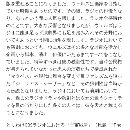
版を重ねることになりました。ウェルズは画家を目指し
ていた時期もあったのです。その後、ラジオの俳優とな
り、あっという間に人気を博しました。ラジオ全盛時代
のことです。大きな反響となりましたが、ウェルズはラ
ジオに飽き足らず演劇界にも足を踏み入れその分野にお
いてもあっという間に頭角を現します。ラジオにおいて
も演劇においても、ウェルズはその多才な才能を活かし
企画から脚本、演出、俳優にいたるまですべてをこなし
ていました。特筆すべきは彼の独創性です。当時公民権
が与えられていなかった黒人の演者たちで構成された
『マクベス』や現代に舞台を変えて反ファシズムを謳っ
た『ジュリアス・シーザー』など、その独創性は当時か
ら伝説となりました。ラジオにおいても演劇において
も、過去のラジオドラマや演劇とは次元の違うクオリテ
ィを目の当たりにした多くの人々は、彼を天才と称える
ことになりました。
とりわけCBSラジオにおける『宇宙戦争』（原題：”The