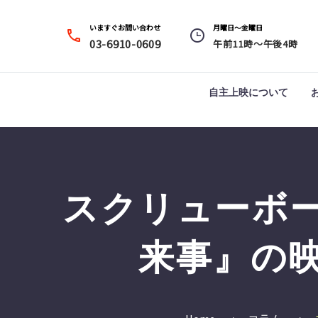
いますぐお問い合わせ
月曜日～金曜日




03-6910-0609
午前11時～午後4時
自主上映について
スクリューボ
来事』の