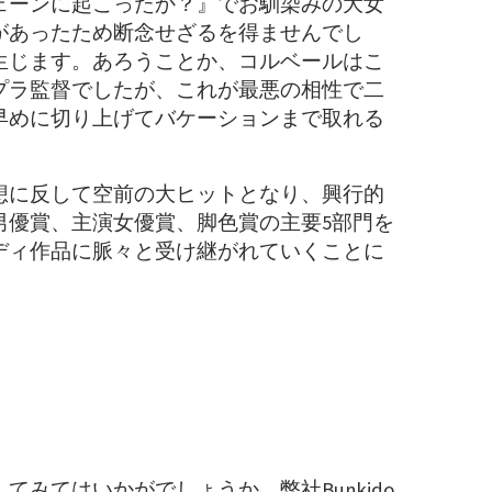
ェーンに起こったか？』でお馴染みの大女
があったため断念せざるを得ませんでし
生じます。あろうことか、コルベールはこ
プラ監督でしたが、これが最悪の相性で二
早めに切り上げてバケーションまで取れる
想に反して空前の大ヒットとなり、興行的
男優賞、主演女優賞、脚色賞の主要5部門を
ディ作品に脈々と受け継がれていくことに
てはいかがでしょうか。弊社Bunkido