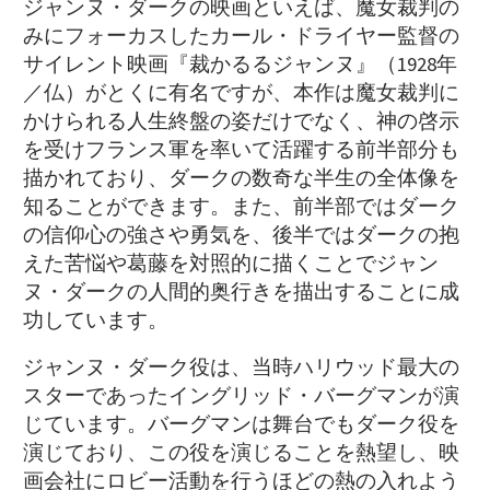
ジャンヌ・ダークの映画といえば、魔女裁判の
みにフォーカスしたカール・ドライヤー監督の
サイレント映画『裁かるるジャンヌ』（1928年
／仏）がとくに有名ですが、本作は魔女裁判に
かけられる人生終盤の姿だけでなく、神の啓示
を受けフランス軍を率いて活躍する前半部分も
描かれており、ダークの数奇な半生の全体像を
知ることができます。また、前半部ではダーク
の信仰心の強さや勇気を、後半ではダークの抱
えた苦悩や葛藤を対照的に描くことでジャン
ヌ・ダークの人間的奥行きを描出することに成
功しています。
ジャンヌ・ダーク役は、当時ハリウッド最大の
スターであったイングリッド・バーグマンが演
じています。バーグマンは舞台でもダーク役を
演じており、この役を演じることを熱望し、映
画会社にロビー活動を行うほどの熱の入れよう