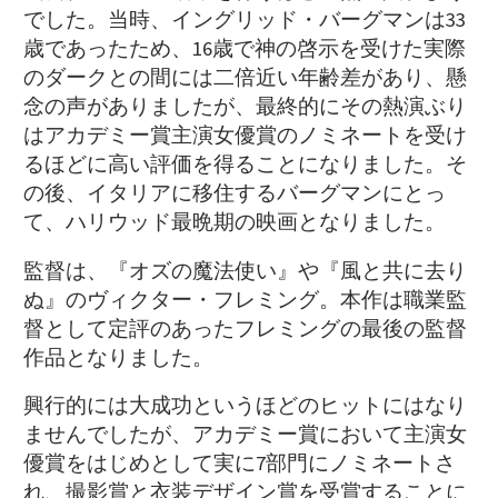
でした。当時、イングリッド・バーグマンは33
歳であったため、16歳で神の啓示を受けた実際
のダークとの間には二倍近い年齢差があり、懸
念の声がありましたが、最終的にその熱演ぶり
はアカデミー賞主演女優賞のノミネートを受け
るほどに高い評価を得ることになりました。そ
の後、イタリアに移住するバーグマンにとっ
て、ハリウッド最晩期の映画となりました。
監督は、『オズの魔法使い』や『風と共に去り
ぬ』のヴィクター・フレミング。本作は職業監
督として定評のあったフレミングの最後の監督
作品となりました。
興行的には大成功というほどのヒットにはなり
ませんでしたが、アカデミー賞において主演女
優賞をはじめとして実に7部門にノミネートさ
れ、撮影賞と衣装デザイン賞を受賞することに