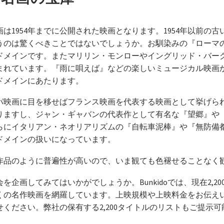
画は1954年までに公開された映画となります。1954年以前
うのは驚くべきことではないでしょうか。お馴染みの『ローマ
ドメインです。またマリリン・モンローやイングリッド・バー
まれています。『雨に唄えば』などの楽しいミュージカル映画
ドメインにあたります。
パ映画に目を移せばフランス映画を代表する映画として挙げら
りますし、ジャン・ギャバンの代表作として有名な『望郷』や
らにイタリアン・ネオリアリズムの『自転車泥棒』や『無防備
ドメインの扱いになっています。
作品のように普遍性が高いので、いま観ても色褪せることなく
企画してみてはいかがでしょうか。Bunkidoでは、現在2,
くの名作映画を網羅しています。上映規模や上映料金をお伝え
ください。弊社の保有する2,200タイトルのリストもご提示可