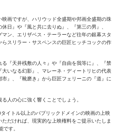
の古い映画ですが、ハリウッド全盛期や邦画全盛期の珠
の休日』や『風と共に去りぬ』、『第三の男』、
グマン、エリザベス・テーラーなど往年の銀幕スタ
からスリラー・サスペンスの巨匠ヒッチコックの作
れる『天井桟敷の人々』や『自由を我等に』、『禁
『大いなる幻影』、マレーネ・ディートリヒの代表
都市』、『靴磨き』から巨匠フェリーニの『道』に
観る人の心に強く響くことでしょう。
200タイトル以上のパブリックドメインの映画の上映
いただければ、現実的な上映権料をご提示いたしま
能です。