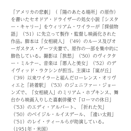
「アメリカの悲劇」（「陽のあたる場所」の原作）
を書いたセオドア・ドライザーの処女小説「シスタ
ー・キャリー」をウィリアム・ワイラーが「探偵物
語」（’51）に先立って製作・監督し映画化された
作品。脚本は「女相続人」（’49）のルース及びオ
ーガスタス・ゲーツ夫妻で、原作の一部を集中的に
脚色している。撮影は「旅愁」（’50）のヴィクタ
ー・ミルナー、音楽は「悪人と美女」（’52）のデ
イヴィッド・ラクシンが担当。主演は「嵐が丘」
（’39）以来ワイラーと組んだローレンス・オリヴ
ィエと「終着駅」（’53）のジェニファー・ジョー
ンズで、「女相続人」のミリアム・ホプキンス、舞
台から映画入りした喜劇俳優で「ローマの休日」
（’53）のエディ・アルバート、「折れた矢」
（’50）のベイジル・ルイスデール、「遠い太鼓」
（’51）のレイ・ティールらが助演している。
（1951年・米国）