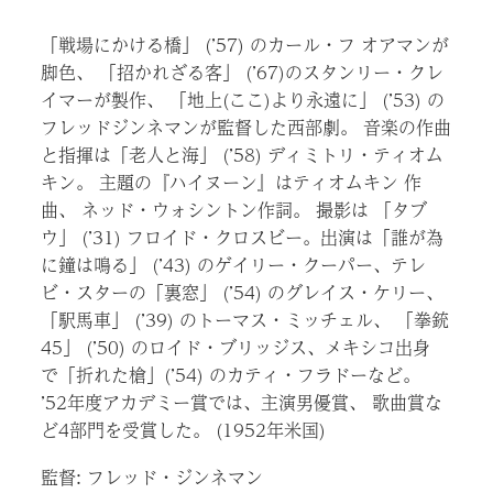
「戦場にかける橋」 (’57) のカール・フ オアマンが
脚色、 「招かれざる客」 (’67)のスタンリー・クレ
イマーが製作、 「地上(ここ)より永遠に」 (’53) の
フレッドジンネマンが監督した西部劇。 音楽の作曲
と指揮は「老人と海」 (’58) ディミトリ・ティオム
キン。 主題の『ハイヌーン』はティオムキン 作
曲、 ネッド・ウォシントン作詞。 撮影は 「タブ
ウ」 (’31) フロイド・クロスビー。出演は「誰が為
に鐘は鳴る」 (’43) のゲイリー・クーパー、テレ
ビ・スターの「裏窓」 (’54) のグレイス・ケリー、
「駅馬車」 (’39) のトーマス・ミッチェル、 「拳銃
45」 (’50) のロイド・ブリッジス、メキシコ出身
で「折れた槍」(’54) のカティ・フラドーなど。
’52年度アカデミー賞では、主演男優賞、 歌曲賞な
ど4部門を受賞した。 (1952年米国)
監督: フレッド・ジンネマン