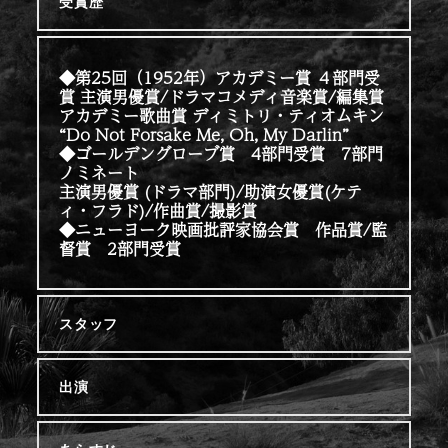
受賞歴
◆第25回（1952年）アカデミー賞 ４部門受
賞 主演男優賞/ドラマコメディ音楽賞/編集賞
アカデミー歌曲賞 ディミトリ・ティオムキン
“Do Not Forsake Me, Oh, My Darlin”
◆ゴールデングローブ賞 4部門受賞 7部門
ノミネート
主演男優賞 (ドラマ部門)/助演女優賞(ケテ
ィ・フラド)/作曲賞/撮影賞
◆ニューヨーク映画批評家協会賞 作品賞/監
督賞 2部門受賞
スタッフ
出演