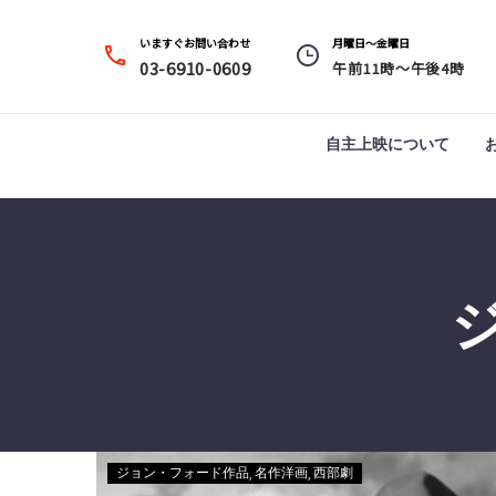
いますぐお問い合わせ
月曜日～金曜日




03-6910-0609
午前11時～午後4時
自主上映について
ジョン・フォード作品
名作洋画
西部劇