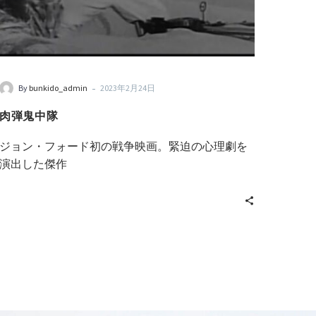
-
By
bunkido_admin
2023年2月24日
肉弾鬼中隊
ジョン・フォード初の戦争映画。緊迫の心理劇を
演出した傑作