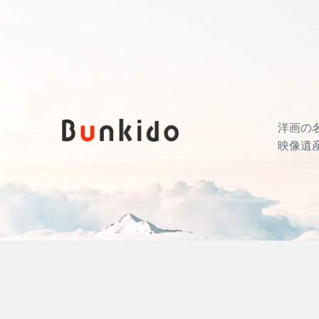
洋画の
映像遺