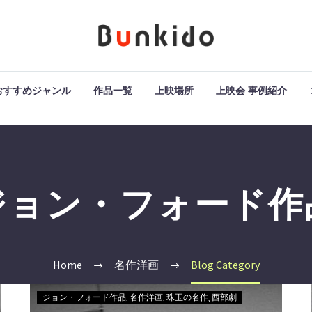
おすすめジャンル
作品一覧
上映場所
上映会 事例紹介
ジョン・フォード作
Home
名作洋画
Blog Category
ジョン・フォード作品
名作洋画
珠玉の名作
西部劇