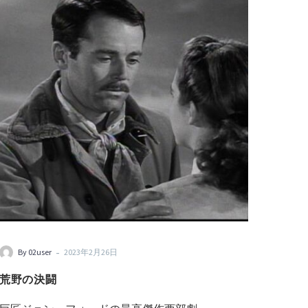
-
By 02user
2023年2月26日
荒野の決闘