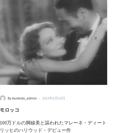
-
By
bunkido_admin
2023年2月20日
モロッコ
100万ドルの脚線美と謳われたマレーネ・ディート
リッヒのハリウッド・デビュー作