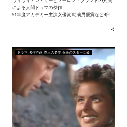
ヴィヴィアン・リーとマーロン・ブランドの共演
による人間ドラマの傑作
51年度アカデミー主演女優賞 助演男優賞など4部
門を受賞
ドラマ
名作洋画
珠玉の名作
銀幕のスター女優