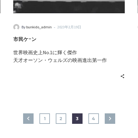
-
By
bunkido_admin
2023年2月19日
市民ケｰン
世界映画史上No.1に輝く傑作
天才オーソン・ウェルズの映画進出第一作
1
2
3
4