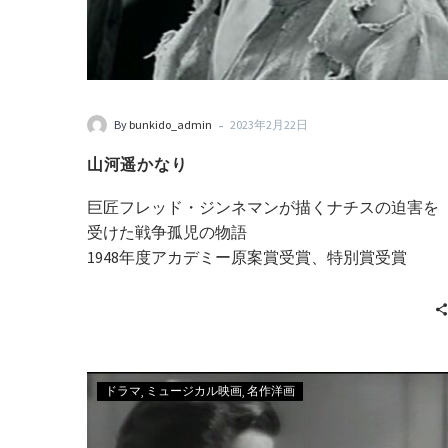
-
By
bunkido_admin
2023年2月22日
山河遥かなり
巨匠フレッド・ジンネマンが描くナチスの迫害を
受けた戦争孤児の物語
1948年度アカデミー原案賞受賞、特別賞受賞
ドラマ
ミュージカル映画
名作洋画