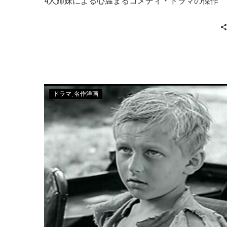
4人姉妹による心温まるコメディ・ドラマの傑作
ドラマ
名作洋画