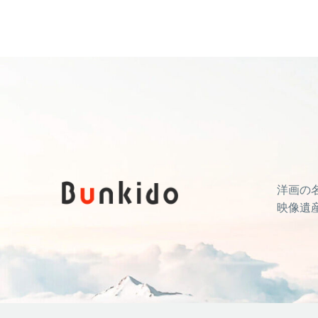
洋画の
映像遺