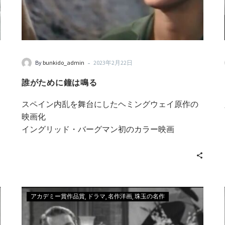
-
By
bunkido_admin
2023年2月22日
誰がために鐘は鳴る
スペイン内乱を舞台にしたヘミングウェイ原作の
映画化
イングリッド・バーグマン初のカラー映画
アカデミー賞作品賞
ドラマ
名作洋画
珠玉の名作