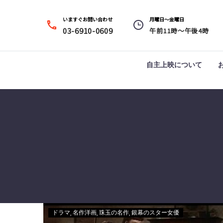
いますぐお問い合わせ
月曜日～金曜日




03-6910-0609
午前11時～午後4時
自主上映について
ドラマ
名作洋画
珠玉の名作
銀幕のスター女優