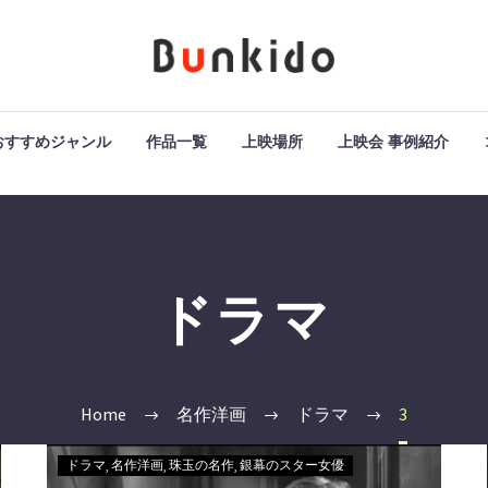
おすすめジャンル
作品一覧
上映場所
上映会 事例紹介
ドラマ
Home
名作洋画
ドラマ
3
ドラマ
名作洋画
珠玉の名作
銀幕のスター女優