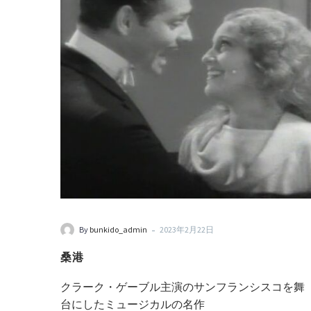
-
By
bunkido_admin
2023年2月22日
桑港
クラーク・ゲーブル主演のサンフランシスコを舞
台にしたミュージカルの名作