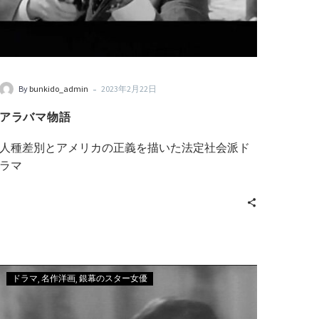
-
By
bunkido_admin
2023年2月22日
アラバマ物語
人種差別とアメリカの正義を描いた法定社会派ド
ラマ
ドラマ
名作洋画
銀幕のスター女優