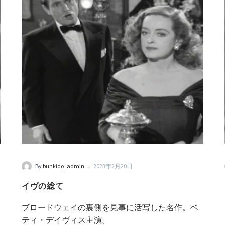
-
By
bunkido_admin
2023年2月20日
イヴの総て
ブロードウェイの裏側を見事に活写した名作。ベ
ティ・デイヴィス主演。