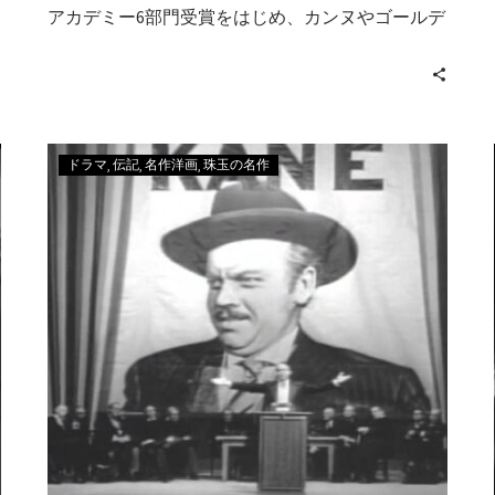
アカデミー6部門受賞をはじめ、カンヌやゴールデ
ン・グローブも賞を総なめ
ドラマ
伝記
名作洋画
珠玉の名作