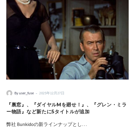
-
By user_fuse
2025年12月27日
『裏窓』、『ダイヤルMを廻せ！』、『グレン・ミラ
ー物語』など新たに5タイトルが追加
弊社 Bunkidoの新ラインナップとし…